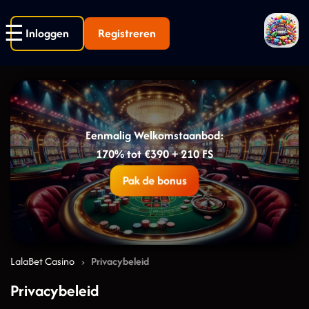
Inloggen
Registreren
Eenmalig Welkomstaanbod:
170% tot €390 + 210 FS
Pak de bonus
›
LalaBet Casino
Privacybeleid
Privacybeleid