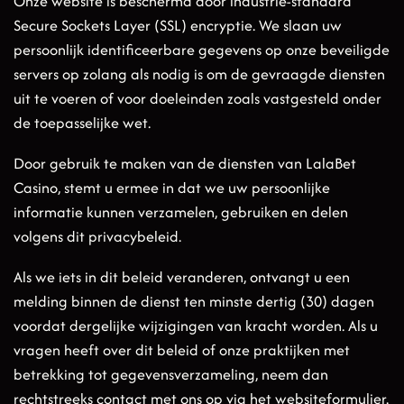
Onze website is beschermd door industrie-standard
Secure Sockets Layer (SSL) encryptie. We slaan uw
persoonlijk identificeerbare gegevens op onze beveiligde
servers op zolang als nodig is om de gevraagde diensten
uit te voeren of voor doeleinden zoals vastgesteld onder
de toepasselijke wet.
Door gebruik te maken van de diensten van LalaBet
Casino, stemt u ermee in dat we uw persoonlijke
informatie kunnen verzamelen, gebruiken en delen
volgens dit privacybeleid.
Als we iets in dit beleid veranderen, ontvangt u een
melding binnen de dienst ten minste dertig (30) dagen
voordat dergelijke wijzigingen van kracht worden. Als u
vragen heeft over dit beleid of onze praktijken met
betrekking tot gegevensverzameling, neem dan
rechtstreeks contact met ons op via het websiteformulier.