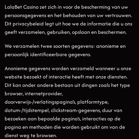
LalaBet Casino zet zich in voor de bescherming van uw
persoonsgegevens en het behouden van uw vertrouwen.
Dit privacybeleid legt uit hoe we de informatie die u ons
geeft verzamelen, gebruiken, opslaan en beschermen.
We verzamelen twee soorten gegevens: anonieme en
persoonlijk identificeerbare gegevens.
Anonieme gegevens worden verzameld wanneer u onze
website bezoekt of interactie heeft met onze diensten.
Dit kan onder andere bestaan uit dingen zoals het type
browser, internetprovider,
doorverwijs-/verlatingspagina's, platformtype,
datum-/tijdstempel, clickstream-gegevens, duur van
bezoeken aan bepaalde pagina's, interacties op de
pagina en methoden die worden gebruikt om van de
dienst weg te browsen.