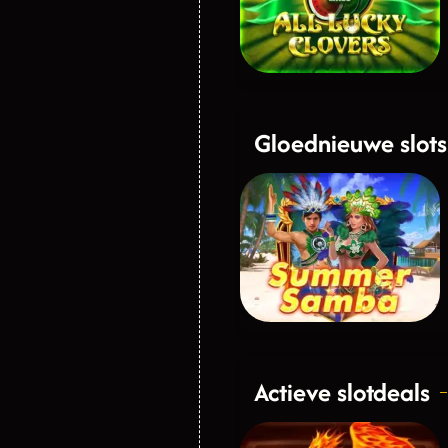
Gloednieuwe slots
Actieve slotdeals