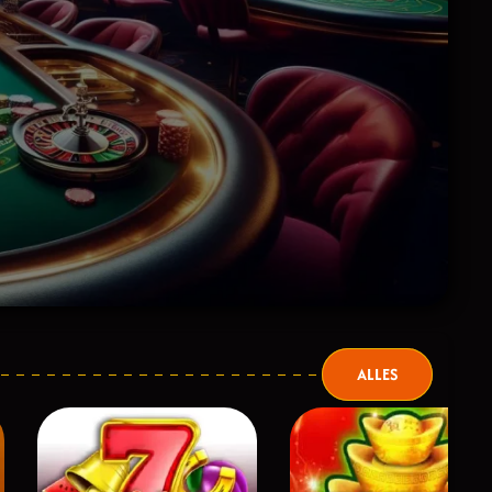
ALLES