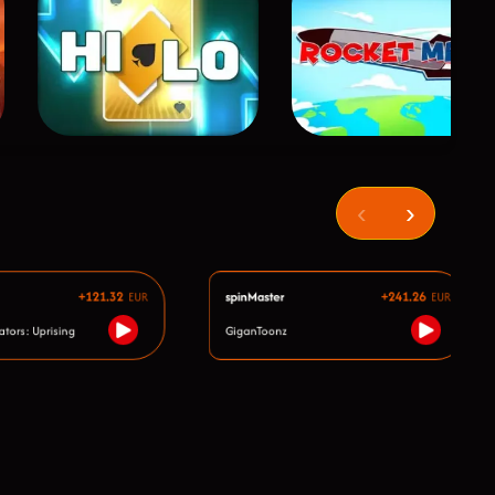
‹
›
+121.32
spinMaster
+241.26
EUR
EUR
tors: Uprising
GiganToonz