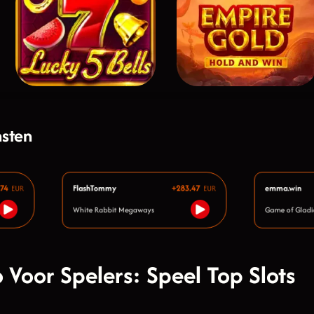
nsten
.74
FlashTommy
+283.47
emma.win
EUR
EUR
White Rabbit Megaways
Game of Gladia
 Voor Spelers: Speel Top Slots