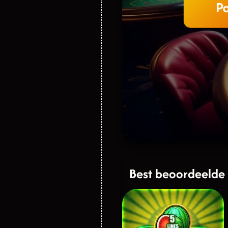
Pa
Best beoordeelde 