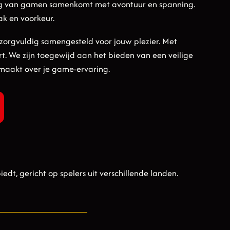
ng van gamen samenkomt met avontuur en spanning.
ak en voorkeur.
k zorgvuldig samengesteld voor jouw plezier. Met
ert. We zijn toegewijd aan het bieden van een veilige
 maakt over je game-ervaring.
edt, gericht op spelers uit verschillende landen.