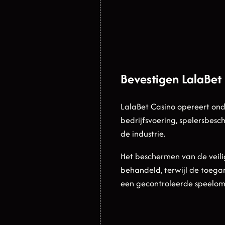
Bevestigen LalaBet 
LalaBet Casino opereert onde
bedrijfsvoering, spelersbes
de industrie.
Het beschermen van de veilig
behandeld, terwijl de toega
een gecontroleerde speelomg